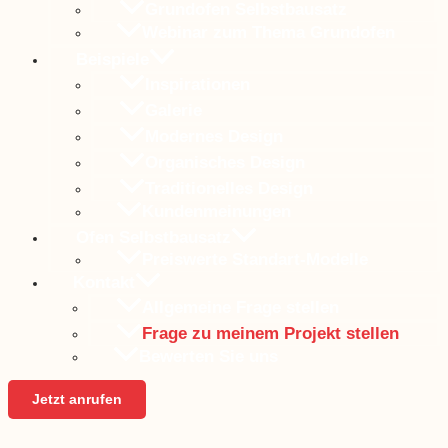
Grundofen Selbstbausatz
Webinar zum Thema Grundofen
Beispiele
Inspirationen
Galerie
Modernes Design
Organisches Design
Traditionelles Design
Kundenmeinungen
Ofen Selbstbausatz
Preiswerte Standart-Modelle
Kontakt
Allgemeine Frage stellen
Frage zu meinem Projekt stellen
Bewerten Sie uns
Jetzt anrufen