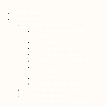
Willkommen
Wissenswert
Wissen Allgemein
Webinar zum Thema
Grundofen
Allergie?
6 gute Gründe
Heizkosten steigen
Belastung durch Feinstaub
Bundesimmissionsschutzgesetz
Brennholz
Kundenmeinungen
Grundofen / Kachelofen
Ganzhausheizung
Grundofen als Zentralheizung