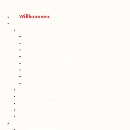
Willkommen
Wissenswert
Wissen Allgemein
Webinar zum Thema Grundofen
Allergie?
6 gute Gründe
Heizkosten steigen
Belastung durch Feinstaub
Bundesimmissionsschutzgesetz
Brennholz
Kundenmeinungen
Grundofen / Kachelofen
Ganzhausheizung
Grundofen als Zentralheizung
Grundofen Selbstbausatz
Webinar zum Thema Grundofen
Beispiele
Inspirationen