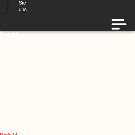
Sie
uns
Modell 4
Horizontale Glasheiztüre 66 x 33 cm und Nische
Modell 4