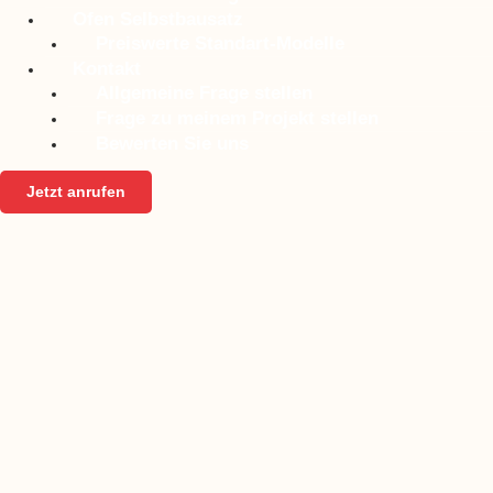
Ofen Selbstbausatz
Preiswerte Standart-Modelle
Kontakt
Allgemeine Frage stellen
Frage zu meinem Projekt stellen
Bewerten Sie uns
Jetzt anrufen