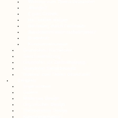
Webinar zum Thema Grundofen
Allergie?
6 gute Gründe
Heizkosten steigen
Belastung durch Feinstaub
Bundesimmissionsschutzgesetz
Brennholz
Kundenmeinungen
Grundofen / Kachelofen
Ganzhausheizung
Grundofen als Zentralheizung
Grundofen Selbstbausatz
Webinar zum Thema Grundofen
Beispiele
Inspirationen
Galerie
Modernes Design
Organisches Design
Traditionelles Design
Kundenmeinungen